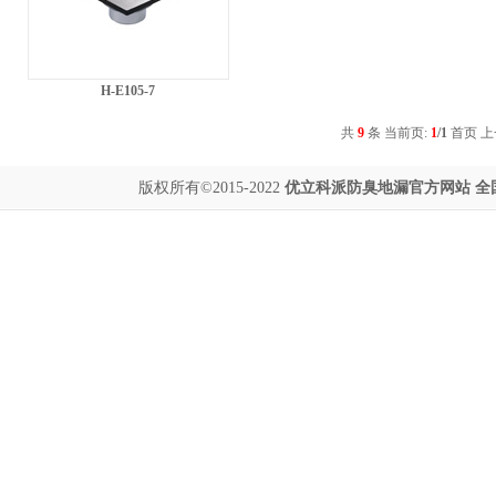
H-E105-7
共
9
条 当前页:
1
/1
首页
上
版权所有©2015-2022
优立科派
防臭地漏
官方网站 全国