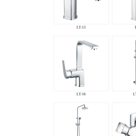
LT-13
LT-16
L