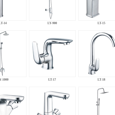
LT-14
LY-900
LT-15
Y-1000
LT-17
LT-18